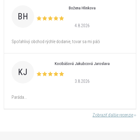
Božena Hlinkova
BH
4.8.2026
Spoľahlivý obchod rýchle dodanie, tovar sa mi páči
Kocibášová Jakubcová Jaroslava
KJ
3.8.2026
Paráda...
Zobraziť ďalšie recenzie
Z