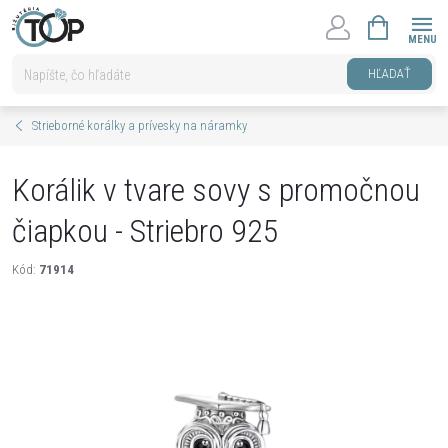
Prejsť
NÁKUPNÝ
na
KOŠÍK
obsah
HĽADAŤ
Strieborné korálky a prívesky na náramky
Korálik v tvare sovy s promočnou
čiapkou - Striebro 925
Kód:
71914