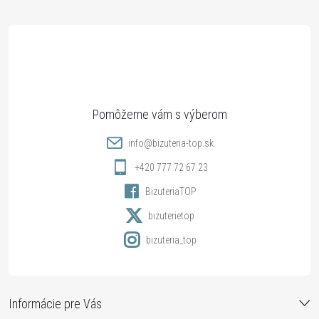
á
p
ä
t
info
@
bizuteria-top.sk
i
+420 777 72 67 23
BizuteriaTOP
e
bizuterietop
bizuteria_top
Informácie pre Vás