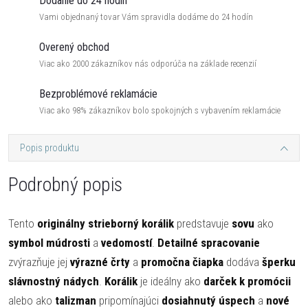
Dodanie do 24 hodín
Vami objednaný tovar Vám spravidla dodáme do 24 hodín
Overený obchod
Viac ako 2000 zákazníkov nás odporúča na základe recenzií
Bezproblémové reklamácie
Viac ako 98% zákazníkov bolo spokojných s vybavením reklamácie
Popis produktu
Podrobný popis
Tento
originálny strieborný korálik
predstavuje
sovu
ako
symbol múdrosti
a
vedomostí
.
Detailné spracovanie
zvýrazňuje jej
výrazné črty
a
promočna čiapka
dodáva
šperku
slávnostný nádych
.
Korálik
je ideálny ako
darček k promócii
alebo ako
talizman
pripomínajúci
dosiahnutý úspech
a
nové