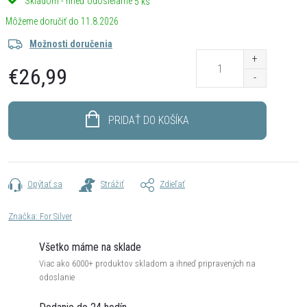
Skladom - hneď odosielame
5 ks
11.8.2026
Možnosti doručenia
€26,99
Jednotková
cena:
PRIDAŤ DO KOŠÍKA
Opýtať sa
Strážiť
Zdieľať
Značka:
For Silver
Všetko máme na sklade
Viac ako 6000+ produktov skladom a ihneď pripravených na
odoslanie