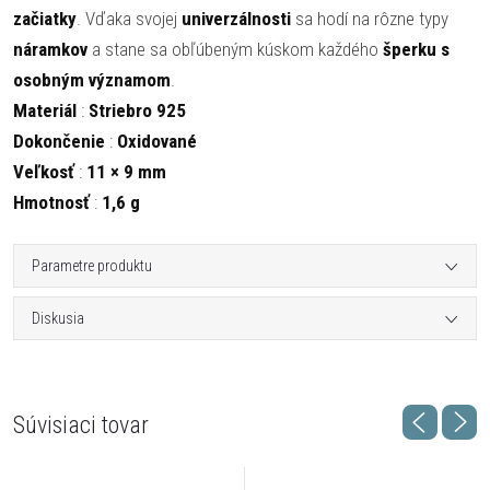
začiatky
. Vďaka svojej
univerzálnosti
sa hodí na rôzne typy
náramkov
a stane sa obľúbeným kúskom každého
šperku s
osobným významom
.
Materiál
:
Striebro 925
Dokončenie
:
Oxidované
Veľkosť
:
11 × 9 mm
Hmotnosť
:
1,6 g
Parametre produktu
Diskusia
Súvisiaci tovar