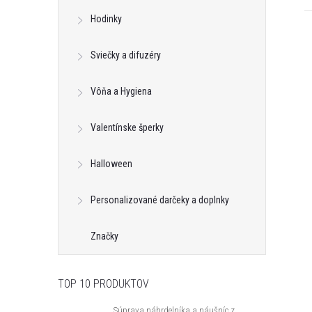
Hodinky
Sviečky a difuzéry
Vôňa a Hygiena
Valentínske šperky
Halloween
Personalizované darčeky a doplnky
Značky
TOP 10 PRODUKTOV
k s kryštálom z
Klipsy s guličkou z kolekcie Classic
ic Colibra -
Colibra - postriebrené
Súprava náhrdelníka a náušníc z