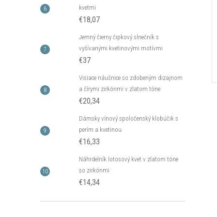
kvetmi
€18,07
Jemný čierny čipkový slnečník s
vyšívanými kvetinovými motívmi
€37
Visiace náušnice so zdobeným dizajnom
a čírymi zirkónmi v zlatom tóne
€20,34
Dámsky vínový spoločenský klobúčik s
perím a kvetinou
€16,33
Náhrdelník lotosový kvet v zlatom tóne
so zirkónmi
€14,34