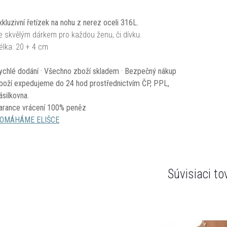
xkluzivní řetízek na nohu z nerez oceli 316L.
e skvělým dárkem pro každou ženu, či dívku.
élka: 20 + 4 cm
ychlé dodání · Všechno zboží skladem · Bezpečný nákup
boží expedujeme do 24 hod prostřednictvím ČP, PPL,
ásilkovna.
arance vrácení 100% peněz
OMÁHÁME ELIŠCE
Súvisiaci to