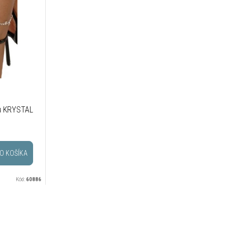
u KRYSTAL
O KOŠÍKA
Kód:
60886