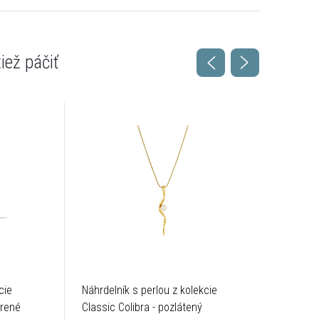
cie
Náhrdelník s perlou z kolekcie
Hladký n
brené
Classic Colibra - pozlátený
kolekcie 