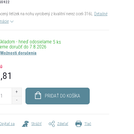
65922
cený řetízek na nohu vyrobený z kvalitní nerez oceli 316L.
Detailné
mácie
Skladom - hneď odosielame
5 ks
7.8.2026
Možnosti doručenia
20
,81
otková
PRIDAŤ DO KOŠÍKA
Opýtať sa
Strážiť
Zdieľať
Tlač