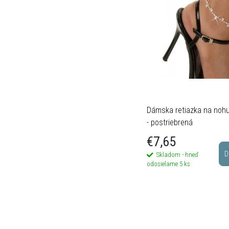
Dámska retiazka na noh
- postriebrená
€7,65
D
Skladom - hneď
odosielame
5 ks