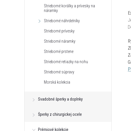
Strieborné korálky a prívesky na
náramky
E
J
Strieborné náhrdelníky
D
Strieborné prívesky
R
Strieborné náramky
Z
Strieborné prstene
Z
G
Strieborné retiazky na nohu
P
Strieborné súpravy
Morská kolekcia
Svadobné šperky a doplnky
Šperky z chirurgickej ocele
Prémiové kolekcie