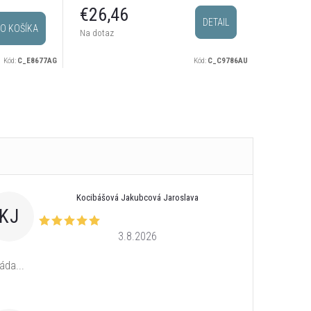
postrieb
€28,
€26,46
DETAIL
O KOŠÍKA
Sklado
Na dotaz
odosielam
Kód:
C_E8677AG
Kód:
C_C9786AU
Kocibášová Jakubcová Jaroslava
KJ
3.8.2026
áda...