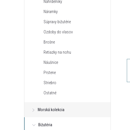
Náhrdelníky
n
Náramky
ý
Súpravy bižutérie
Ozdoby do vlasov
p
Brošne
a
Retiazky na nohu
Náušnice
n
Prstene
e
Striebro
Ostatné
l
Morská kolekcia
Bižutéria