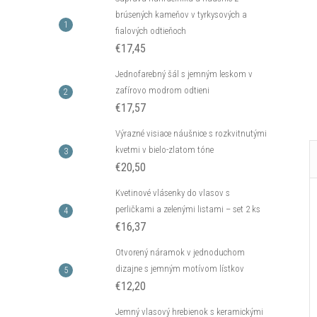
€16,33
brúsených kameňov v tyrkysových a
DO KOŠÍKA
DO KOŠÍKA
fialových odtieňoch
neď
Skladom - hneď
odosielame
4 ks
€17,45
Kód:
C_B14477AG
Kód:
C_E13561AG
Jednofarebný šál s jemným leskom v
zafírovo modrom odtieni
€17,57
Výrazné visiace náušnice s rozkvitnutými
kvetmi v bielo-zlatom tóne
€20,50
Kvetinové vlásenky do vlasov s
perličkami a zelenými listami – set 2 ks
€16,37
Otvorený náramok v jednoduchom
dizajne s jemným motívom lístkov
€12,20
Jemný vlasový hrebienok s keramickými