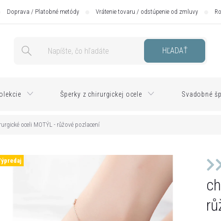
Doprava / Platobné metódy
Vrátenie tovaru / odstúpenie od zmluvy
Ro
HĽADAŤ
olekcie
Šperky z chirurgickej ocele
Svadobné šp
rurgické oceli MOTÝL - růžové pozlacení
Výpredaj
ch
rů