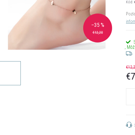
Kód:
Pozla
infor
–35 %
€12,20
€12,
€7
Jedn
cena: