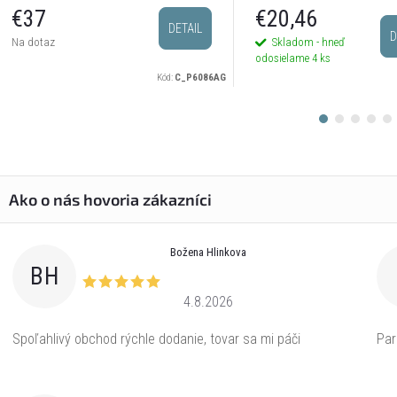
postriebrené
€20,46
€37
DETAIL
D
Skladom - hneď
Na dotaz
odosielame
4 ks
Kód:
C_P6086AG
Božena Hlinkova
BH
4.8.2026
Spoľahlivý obchod rýchle dodanie, tovar sa mi páči
Par