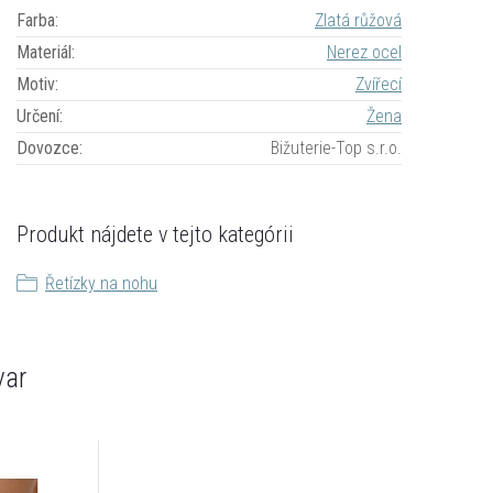
Farba
:
Zlatá růžová
Materiál
:
Nerez ocel
Motiv
:
Zvířecí
Určení
:
Žena
Dovozce
:
Bižuterie-Top s.r.o.
Produkt nájdete v tejto kategórii
Řetízky na nohu
var