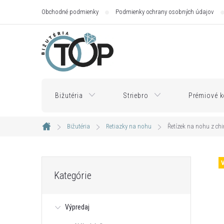
Prejsť
Obchodné podmienky
Podmienky ochrany osobných údajov
na
obsah
Bižutéria
Striebro
Prémiové k
Bižutéria
Retiazky na nohu
Řetízek na nohu z chi
Domov
B
Preskočiť
Kategórie
kategórie
o
Výpredaj
č