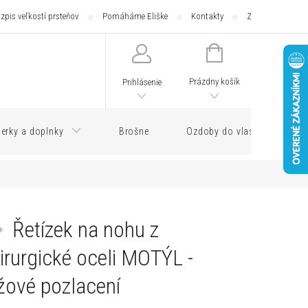
zpis veľkostí prsteňov
Pomáháme Eliške
Kontakty
Zásilkovna - pod
NÁKUPNÝ
KOŠÍK
Prázdny košík
Prihlásenie
erky a doplnky
Brošne
Ozdoby do vlasov
Řetízek na nohu z
irurgické oceli MOTÝL -
žové pozlacení