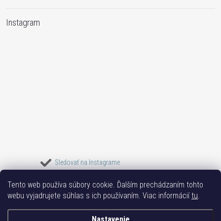
Instagram
Sledovať na Instagrame
Tento web používa súbory cookie. Ďalším prechádzaním tohto
Bižuterie TOP
Vše k mobilu
Mobil příslušenství
Bižutéria Yvon
webu vyjadrujete súhlas s ich používaním. Viac informácií
tu
.
Issa-Garden
Nastavenie