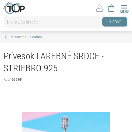
Prejsť
NÁKUPNÝ
na
KOŠÍK
obsah
HĽADAŤ
Ostatné na Valentína
Prívesok FAREBNÉ SRDCE -
STRIEBRO 925
Kód:
65568