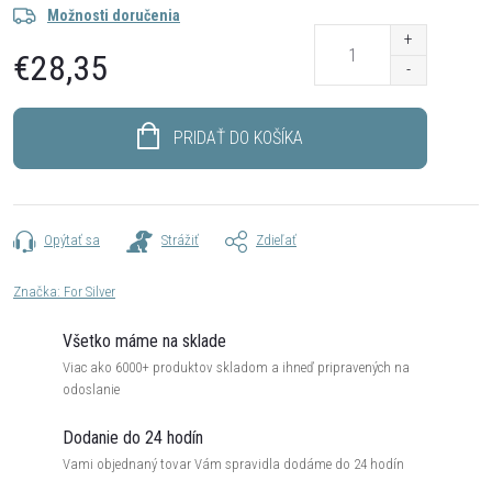
Možnosti doručenia
€28,35
Jednotková
cena:
PRIDAŤ DO KOŠÍKA
Opýtať sa
Strážiť
Zdieľať
Značka:
For Silver
Všetko máme na sklade
Viac ako 6000+ produktov skladom a ihneď pripravených na
odoslanie
Dodanie do 24 hodín
Vami objednaný tovar Vám spravidla dodáme do 24 hodín