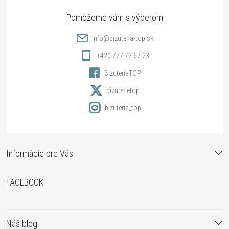
ä
t
info
@
bizuteria-top.sk
i
+420 777 72 67 23
BizuteriaTOP
e
bizuterietop
bizuteria_top
Informácie pre Vás
FACEBOOK
Náš blog