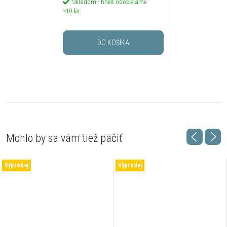
Skladom - hneď odosielame
>10 ks
DO KOŠÍKA
Výpredaj
Výpredaj