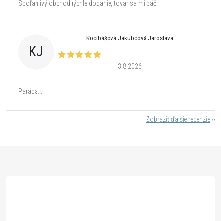
Spoľahlivý obchod rýchle dodanie, tovar sa mi páči
Kocibášová Jakubcová Jaroslava
KJ
3.8.2026
Paráda...
Zobraziť ďalšie recenzie
Z
á
p