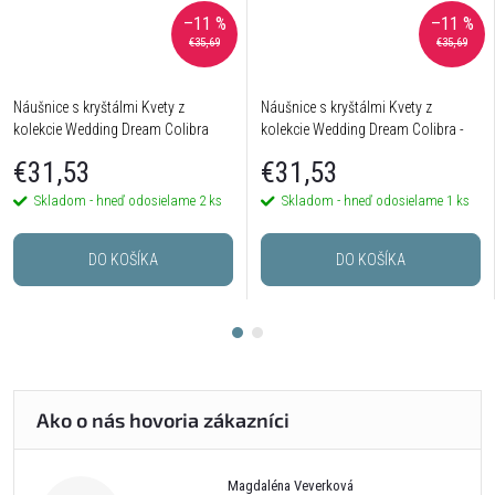
–11 %
–11 %
€35,69
€35,69
Náušnice s kryštálmi Kvety z
Náušnice s kryštálmi Kvety z
kolekcie Wedding Dream Colibra
kolekcie Wedding Dream Colibra -
postriebrené
€31,53
€31,53
Skladom - hneď odosielame
2 ks
Skladom - hneď odosielame
1 ks
DO KOŠÍKA
DO KOŠÍKA
Magdaléna Veverková