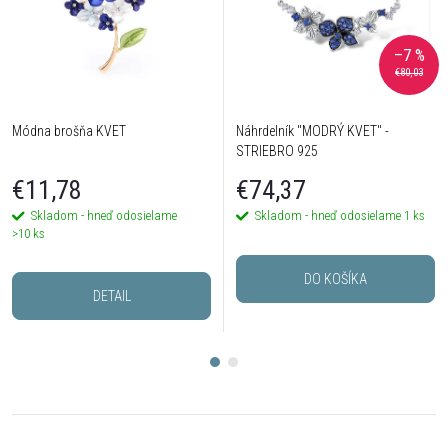
–7 %
€80,03
Módna brošňa KVET
Náhrdelník "MODRÝ KVET" -
STRIEBRO 925
€11,78
€74,37
Skladom - hneď odosielame
Skladom - hneď odosielame
1 ks
>10 ks
DO KOŠÍKA
DETAIL