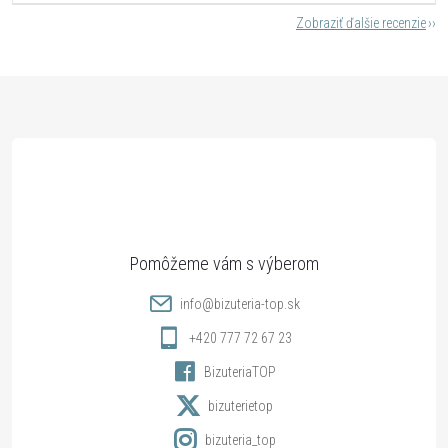
Zobraziť ďalšie recenzie
Z
á
p
ä
t
info
@
bizuteria-top.sk
i
+420 777 72 67 23
BizuteriaTOP
e
bizuterietop
bizuteria_top