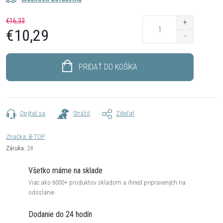
€16,33
€10,29
Jednotková
cena:
PRIDAŤ DO KOŠÍKA
Opýtať sa
Strážiť
Zdieľať
Značka:
B-TOP
Záruka
:
24
Všetko máme na sklade
Viac ako 6000+ produktov skladom a ihneď pripravených na
odoslanie
Dodanie do 24 hodín