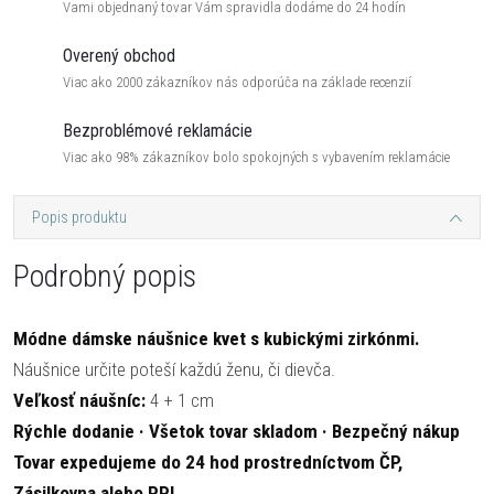
Vami objednaný tovar Vám spravidla dodáme do 24 hodín
Overený obchod
Viac ako 2000 zákazníkov nás odporúča na základe recenzií
Bezproblémové reklamácie
Viac ako 98% zákazníkov bolo spokojných s vybavením reklamácie
Popis produktu
Podrobný popis
Módne dámske náušnice kvet s kubickými zirkónmi.
Náušnice určite poteší každú ženu, či dievča.
Veľkosť náušníc:
4 + 1 cm
Rýchle dodanie · Všetok tovar skladom · Bezpečný nákup
Tovar expedujeme do 24 hod prostredníctvom ČP,
Zásilkovna alebo PPL.