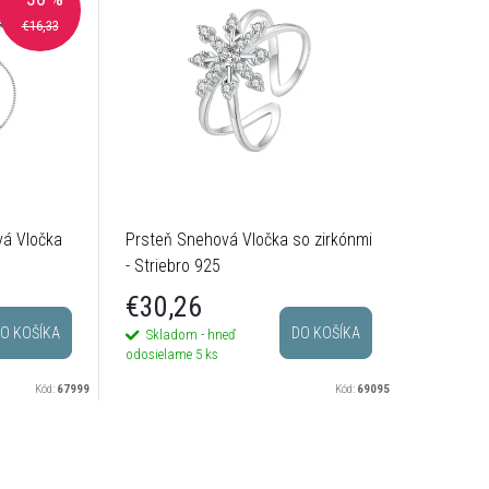
€16,33
á Vločka
Prsteň Snehová Vločka so zirkónmi
Postrieb
- Striebro 925
s čírymi 
€30,26
€12,
O KOŠÍKA
DO KOŠÍKA
Skladom - hneď
Sklado
odosielame
5 ks
odosielam
Kód:
67999
Kód:
69095