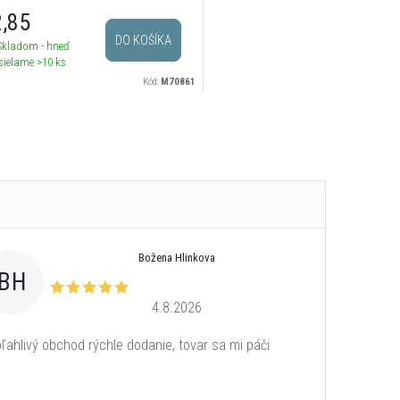
,85
DO KOŠÍKA
Skladom - hneď
sielame
>10 ks
Kód:
M70861
Božena Hlinkova
BH
4.8.2026
ľahlivý obchod rýchle dodanie, tovar sa mi páči