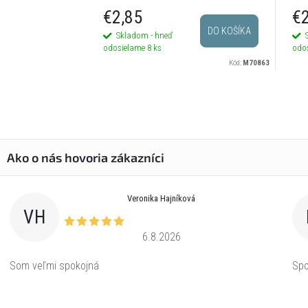
€2,85
€2
DO KOŠÍKA
Skladom - hneď
odosielame
8 ks
odo
Kód:
M70863
Veronika Hajníková
VH
6.8.2026
Som veľmi spokojná
Spo