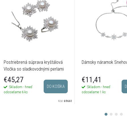
Postriebrená súprava kryštálová
Dámsky náramok Snehov
Vločka so sladkovodnými perlami
€45,27
€11,41
DO KOŠÍKA
D
Skladom - hneď
Skladom - hneď
odosielame
6 ks
odosielame
1 ks
Kód:
69661