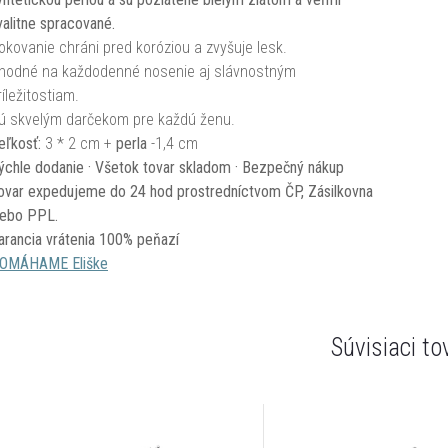
valitne spracované.
okovanie chráni pred koróziou a zvyšuje lesk.
hodné na každodenné nosenie aj slávnostným
ríležitostiam.
ú skvelým darčekom pre každú ženu.
eľkosť:
3 * 2 cm +
perla
-1,4 cm
ýchle dodanie · Všetok tovar skladom · Bezpečný nákup
ovar expedujeme do 24 hod prostredníctvom ČP, Zásilkovna
lebo PPL.
arancia vrátenia 100% peňazí
OMÁHAME Eliške
Súvisiaci to