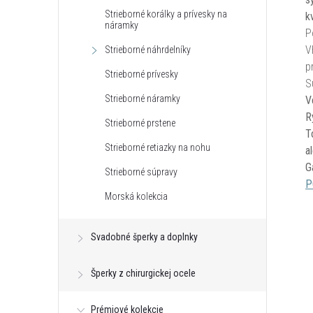
Strieborné korálky a prívesky na
k
náramky
P
V
Strieborné náhrdelníky
p
Strieborné prívesky
S
Strieborné náramky
V
R
Strieborné prstene
T
Strieborné retiazky na nohu
a
G
Strieborné súpravy
P
Morská kolekcia
Svadobné šperky a doplnky
Šperky z chirurgickej ocele
Prémiové kolekcie