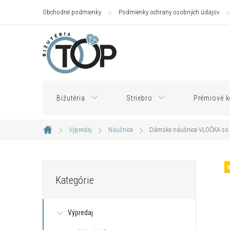
Prejsť
Obchodné podmienky
Podmienky ochrany osobných údajov
na
obsah
Bižutéria
Striebro
Prémiové k
Výpredaj
Náušnice
Dámske náušnice VLOČKA so s
Domov
B
Preskočiť
Kategórie
kategórie
o
Výpredaj
č