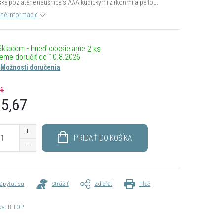
e pozlátené náušnice s AAA kubickými zirkónmi a perlou.
lné informácie
Skladom - hneď odosielame
2 ks
10.8.2026
Možnosti doručenia
46
5,67
otková
PRIDAŤ DO KOŠÍKA
Opýtať sa
Strážiť
Zdieľať
Tlač
ka:
B-TOP