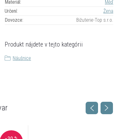
Materiál
:
Měď
Určení
:
Žena
Dovozce
:
Bižuterie-Top s.r.o.
Produkt nájdete v tejto kategórii
Náušnice
var
–30 %