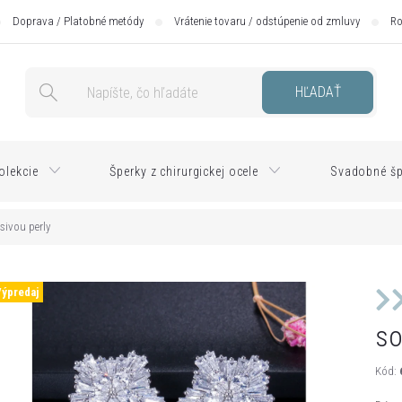
Doprava / Platobné metódy
Vrátenie tovaru / odstúpenie od zmluvy
Ro
HĽADAŤ
olekcie
Šperky z chirurgickej ocele
Svadobné šp
ivou perly
Výpredaj
so
Kód: