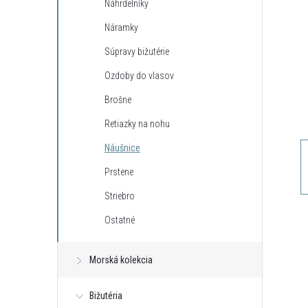
Náhrdelníky
n
Náramky
ý
Súpravy bižutérie
Ozdoby do vlasov
p
Brošne
a
Retiazky na nohu
Náušnice
n
Prstene
e
Striebro
Ostatné
l
Morská kolekcia
Bižutéria