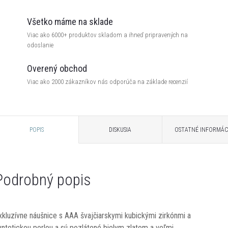
Všetko máme na sklade
Viac ako 6000+ produktov skladom a ihneď pripravených na
odoslanie
Overený obchod
Viac ako 2000 zákazníkov nás odporúča na základe recenzií
POPIS
DISKUSIA
OSTATNÉ INFORMÁC
Podrobný popis
xkluzívne náušnice s AAA švajčiarskymi kubickými zirkónmi a
yntetickou perlou a sú pozlátené bielym zlatom a veľmi