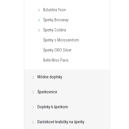
Bižutéria Yvon
Šperky Brosway
Šperky Colibra
Šperky s Moissanitom
Šperky ORO Silver
Belle Miss Paris
vá Vločka so zirkónmi
Postriebrená brošňa v tvare vločky
s čírymi kryštálmi
Módne doplnky
€12,20
DO KOŠÍKA
DO KOŠÍKA
neď
Skladom - hneď
Šperkovnice
odosielame
>10 ks
Kód:
69095
Kód:
72179
Doplnky k šperkom
Darčekové krabičky na šperky