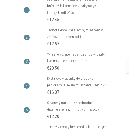
brúsených kameňov v tyrkysových a
fialových odtieňoch
€17,45
Jednofarebný šál s jemným leskom v
zafírovo modrom odtieni
€17,57
Výrazné visiace náušnice s rozkvitnutými
kvetmi v bielo-zlatom tóne
€20,50
Kvetinové vlásenky do vlasov s
perličkami a zelenými listami – set 2 ks
€16,37
Otvorený náramok v jednoduchom
dizajne s jemným motívom lístkov
€12,20
Jemný vlasový hrebienok s keramickými