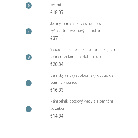
kvetmi
€18,07
Jemný čierny čipkový slnečník s
vyšívanými kvetinovými motívmi
€37
Visiace náušnice so zdobeným dizajnom
a čírymi zirkónmi v zlatom tóne
€20,34
Dámsky vínový spoločenský klobúčik s
perím a kvetinou
€16,33
Náhrdelník lotosový kvet v zlatom tóne
so zirkónmi
€14,34