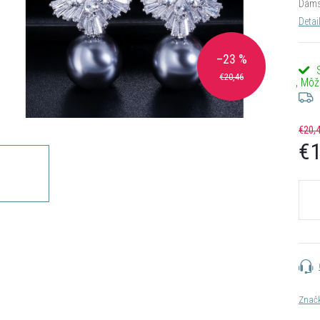
Dámsk
Detai
–23 %
€20,46
€20,
€1
Jedn
cena:
Znač