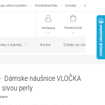
zpis veľkostí prsteňov
Pomáháme Eliške
Kontakty
Zásilkovna - pod
NÁKUPNÝ
KOŠÍK
Prázdny košík
Prihlásenie
erky a doplnky
Brošne
Ozdoby do vlasov
Dámske náušnice VLOČKA
 sivou perly
64419