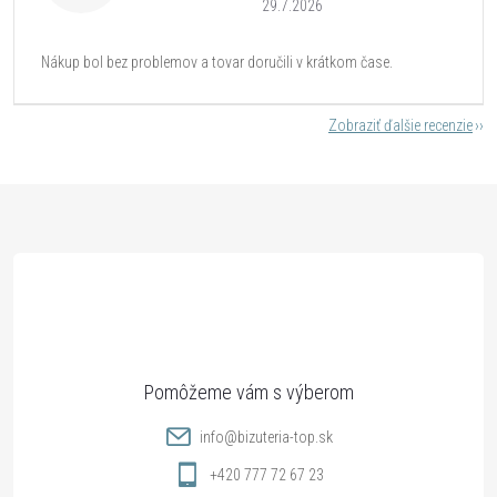
29.7.2026
Nákup bol bez problemov a tovar doručili v krátkom čase.
Zobraziť ďalšie recenzie
Z
á
p
ä
t
info
@
bizuteria-top.sk
i
+420 777 72 67 23