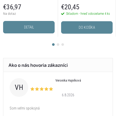
postriebrené
€36,97
€20,45
Na dotaz
Skladom - hneď odosielame
4 ks
DETAIL
DO KOŠÍKA
Veronika Hajníková
VH
6.8.2026
Som veľmi spokojná