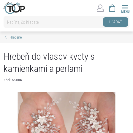
Prejsť
NÁKUPNÝ
na
KOŠÍK
obsah
HĽADAŤ
Hrebene
Hrebeň do vlasov kvety s
kamienkami a perlami
Kód:
65806