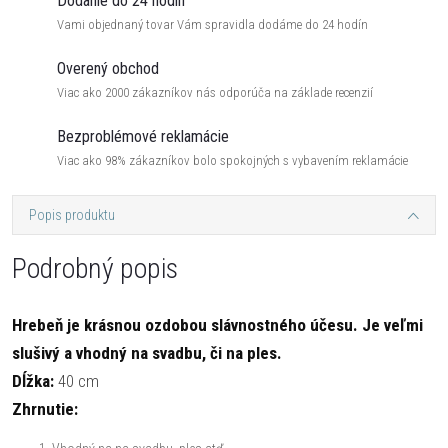
Dodanie do 24 hodín
Vami objednaný tovar Vám spravidla dodáme do 24 hodín
Overený obchod
Viac ako 2000 zákazníkov nás odporúča na základe recenzií
Bezproblémové reklamácie
Viac ako 98% zákazníkov bolo spokojných s vybavením reklamácie
Popis produktu
Podrobný popis
Hrebeň je krásnou ozdobou slávnostného účesu. Je veľmi
slušivý a vhodný na svadbu, či na ples.
Dĺžka:
40 cm
Zhrnutie: