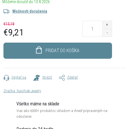
10.8.2026
Možnosti doručenia
€13,18
€9,21
Jednotková
cena:
PRIDAŤ DO KOŠÍKA
Opýtať sa
Strážiť
Zdieľať
Značka:
Naishide Jewelry
Všetko máme na sklade
Viac ako 6000+ produktov skladom a ihneď pripravených na
odoslanie