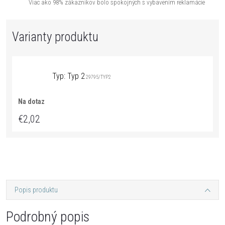
Viac ako 98% zákazníkov bolo spokojných s vybavením reklamácie
Typ: Typ 2
29795/TYP2
Na dotaz
€2,02
Popis produktu
Podrobný popis