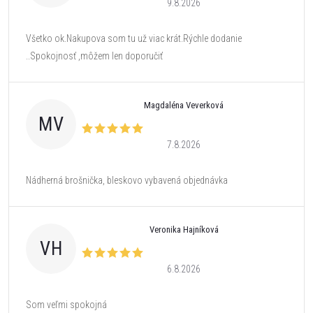
9.8.2026
Všetko ok.Nakupova som tu už viac krát.Rýchle dodanie
..Spokojnosť ,môžem len doporučiť
Magdaléna Veverková
MV
7.8.2026
Nádherná brošnička, bleskovo vybavená objednávka
Veronika Hajníková
VH
6.8.2026
Som veľmi spokojná