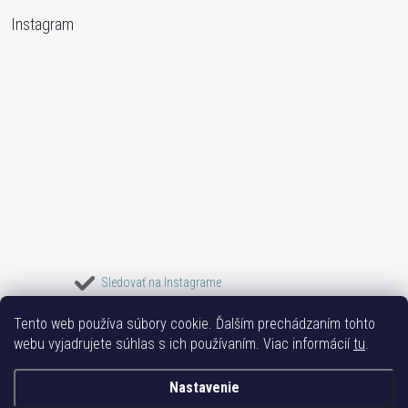
Instagram
Sledovať na Instagrame
Tento web používa súbory cookie. Ďalším prechádzaním tohto
Bižuterie TOP
Vše k mobilu
Mobil příslušenství
Bižutéria Yvon
webu vyjadrujete súhlas s ich používaním. Viac informácií
tu
.
Issa-Garden
Nastavenie