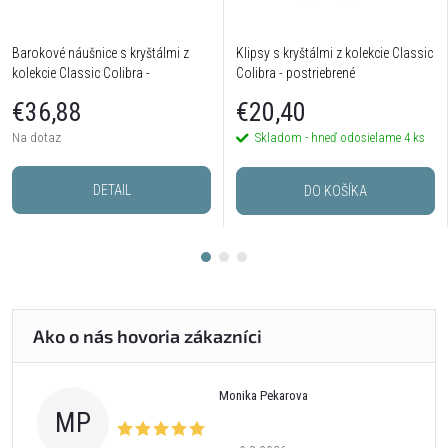
Barokové náušnice s kryštálmi z
Klipsy s kryštálmi z kolekcie Classic
kolekcie Classic Colibra -
Colibra - postriebrené
postriebrené
€36,88
€20,40
Na dotaz
Skladom - hneď odosielame
4 ks
DETAIL
DO KOŠÍKA
Monika Pekarova
MP