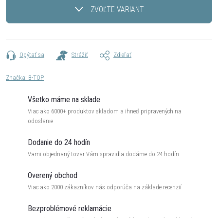
cena:
ZVOĽTE VARIANT
Opýtať sa
Strážiť
Zdieľať
Značka:
B-TOP
Všetko máme na sklade
Viac ako 6000+ produktov skladom a ihneď pripravených na
odoslanie
Dodanie do 24 hodín
Vami objednaný tovar Vám spravidla dodáme do 24 hodín
Overený obchod
Viac ako 2000 zákazníkov nás odporúča na základe recenzií
Bezproblémové reklamácie