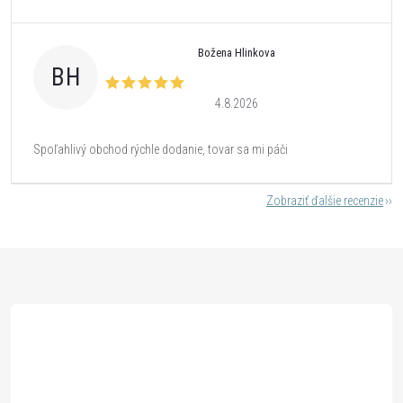
Božena Hlinkova
BH
4.8.2026
Spoľahlivý obchod rýchle dodanie, tovar sa mi páči
Zobraziť ďalšie recenzie
Z
á
p