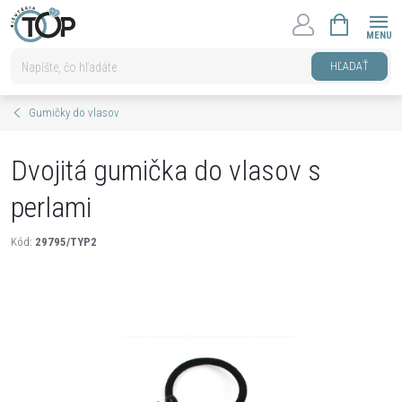
Prejsť
NÁKUPNÝ
na
KOŠÍK
obsah
HĽADAŤ
Gumičky do vlasov
Dvojitá gumička do vlasov s
perlami
Kód:
29795/TYP2