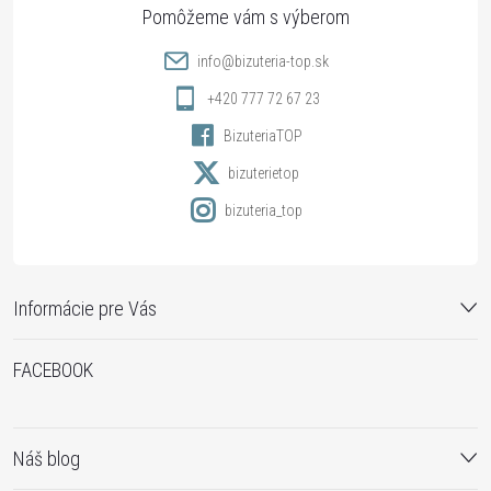
ä
t
info
@
bizuteria-top.sk
i
+420 777 72 67 23
BizuteriaTOP
e
bizuterietop
bizuteria_top
Informácie pre Vás
FACEBOOK
Náš blog