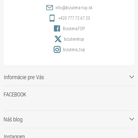
t
info
@
bizuteria-top.sk
i
+420 777 72 67 23
BizuteriaTOP
e
bizuterietop
bizuteria_top
Informácie pre Vás
FACEBOOK
Náš blog
Instagram