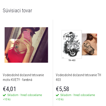
Súvisiaci tovar
Vodeodolné dočasné tetovanie
Vodeodolné dočasné tetovanie TH
motiv KVETY - farebná
403
€4,01
€5,58
Skladom - hneď odosielame
Skladom - hneď odosielame
>10 ks
>10 ks