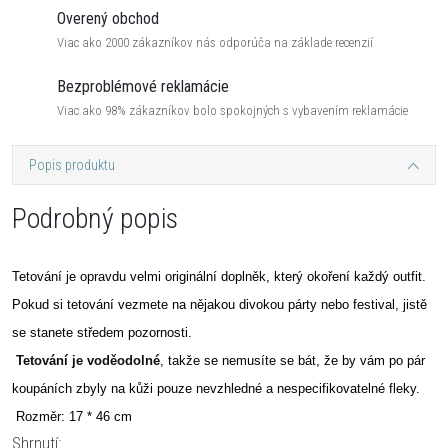
Overený obchod
Viac ako 2000 zákazníkov nás odporúča na základe recenzií
Bezproblémové reklamácie
Viac ako 98% zákazníkov bolo spokojných s vybavením reklamácie
Popis produktu
Podrobný popis
Tetování je opravdu velmi originální doplněk, který okoření každý outfit.
Pokud si tetování vezmete na nějakou divokou párty nebo festival, jistě
se stanete středem pozornosti.
Tetování je voděodolné
, takže se nemusíte se bát, že by vám po pár
koupáních zbyly na kůži pouze nevzhledné a nespecifikovatelné fleky.
Rozměr: 17 * 46 cm
Shrnutí: