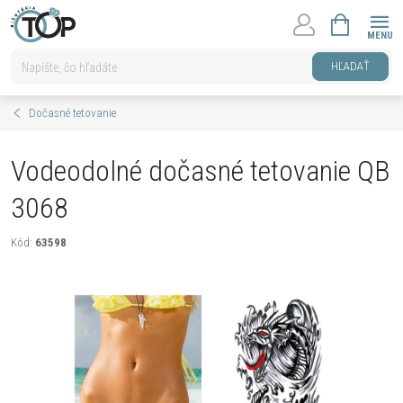
Prejsť
NÁKUPNÝ
na
KOŠÍK
obsah
HĽADAŤ
Dočasné tetovanie
Vodeodolné dočasné tetovanie QB
3068
Kód:
63598