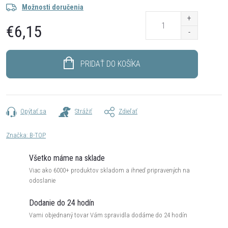
Možnosti doručenia
€6,15
Jednotková
cena:
PRIDAŤ DO KOŠÍKA
Opýtať sa
Strážiť
Zdieľať
Značka:
B-TOP
Všetko máme na sklade
Viac ako 6000+ produktov skladom a ihneď pripravených na
odoslanie
Dodanie do 24 hodín
Vami objednaný tovar Vám spravidla dodáme do 24 hodín