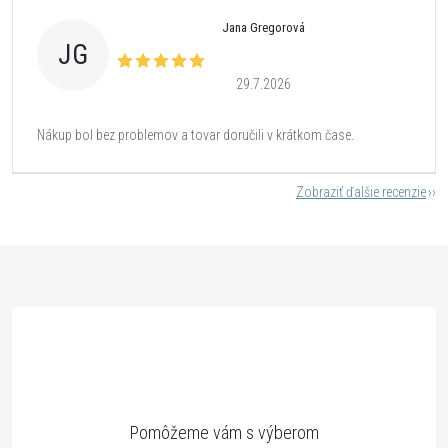
Jana Gregorová
JG
29.7.2026
Nákup bol bez problemov a tovar doručili v krátkom čase.
Zobraziť ďalšie recenzie
Z
á
p
ä