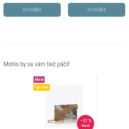
DO KOŠÍKA
DO KOŠÍKA
Akcia
Výpredaj
–37 %
€65,68