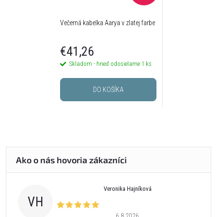
Večerná kabelka Aarya v zlatej farbe
€41,26
Skladom - hneď odosielame
1 ks
DO KOŠÍKA
Veronika Hajníková
VH
6.8.2026