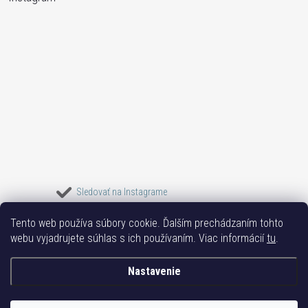
Sledovať na Instagrame
Tento web používa súbory cookie. Ďalším prechádzaním tohto
Bižuterie TOP
Vše k mobilu
Mobil příslušenství
Bižutéria Yvon
webu vyjadrujete súhlas s ich používaním. Viac informácií
tu
.
Issa-Garden
Nastavenie
Copyright 2017-2026
Bižutéria TOP
. Všetky práva vyhradené.