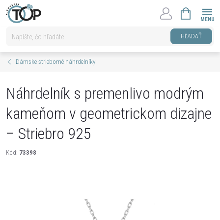
Prejsť
NÁKUPNÝ
na
KOŠÍK
obsah
HĽADAŤ
Dámske strieborné náhrdelníky
Náhrdelník s premenlivo modrým
kameňom v geometrickom dizajne
– Striebro 925
Kód:
73398