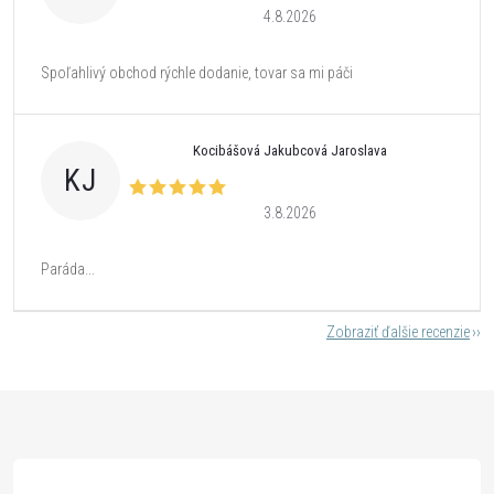
4.8.2026
Spoľahlivý obchod rýchle dodanie, tovar sa mi páči
Kocibášová Jakubcová Jaroslava
KJ
3.8.2026
Paráda...
Zobraziť ďalšie recenzie
Z
á