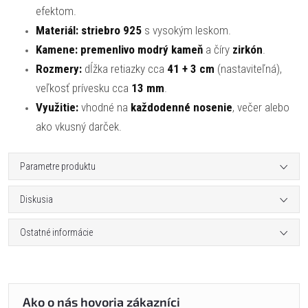
efektom.
Materiál:
striebro 925
s vysokým leskom.
Kamene:
premenlivo modrý kameň
a číry
zirkón
.
Rozmery:
dĺžka retiazky cca
41 + 3 cm
(nastaviteľná),
veľkosť prívesku cca
13 mm
.
Využitie:
vhodné na
každodenné nosenie
, večer alebo
ako vkusný darček.
Parametre produktu
Diskusia
Ostatné informácie