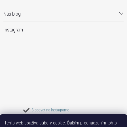
Náš blog
Instagram
Sledovať na Instagrame
Tento web používa súbory cookie. Ďalším prechádzaním tohto
Bižuterie TOP
Vše k mobilu
Mobil příslušenství
Bižutéria Yvon