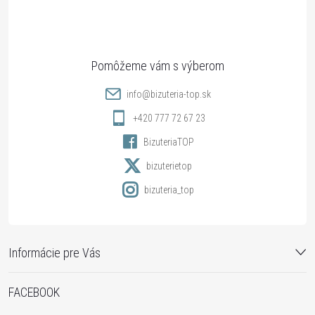
p
ä
t
info
@
bizuteria-top.sk
i
+420 777 72 67 23
BizuteriaTOP
e
bizuterietop
bizuteria_top
Informácie pre Vás
FACEBOOK