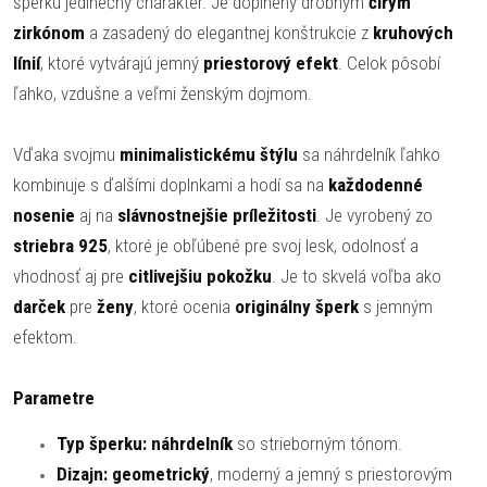
šperku jedinečný charakter. Je doplnený drobným
čírym
zirkónom
a zasadený do elegantnej konštrukcie z
kruhových
línií
, ktoré vytvárajú jemný
priestorový efekt
. Celok pôsobí
ľahko, vzdušne a veľmi ženským dojmom.
Vďaka svojmu
minimalistickému štýlu
sa náhrdelník ľahko
kombinuje s ďalšími doplnkami a hodí sa na
každodenné
nosenie
aj na
slávnostnejšie príležitosti
. Je vyrobený zo
striebra 925
, ktoré je obľúbené pre svoj lesk, odolnosť a
vhodnosť aj pre
citlivejšiu pokožku
. Je to skvelá voľba ako
darček
pre
ženy
, ktoré ocenia
originálny šperk
s jemným
efektom.
Parametre
Typ šperku:
náhrdelník
so strieborným tónom.
Dizajn:
geometrický
, moderný a jemný s priestorovým