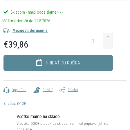
Skladom - hneď odosielame
4 ks
11.8.2026
Možnosti doručenia
€39,86
Jednotková
cena:
PRIDAŤ DO KOŠÍKA
Opýtať sa
Strážiť
Zdieľať
Značka:
B-TOP
Všetko máme na sklade
Viac ako 6000+ produktov skladom a ihneď pripravených na
odoslanie