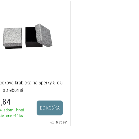
čeková krabička na šperky 5 x 5
- strieborná
,84
DO KOŠÍKA
Skladom - hneď
sielame
>10 ks
Kód:
M70861