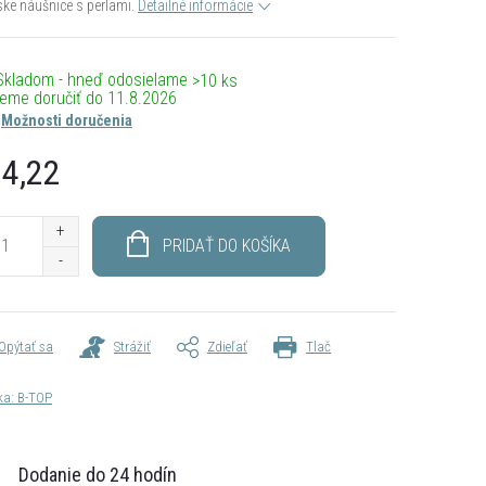
e náušnice s perlami.
Detailné informácie
Skladom - hneď odosielame
>10 ks
11.8.2026
Možnosti doručenia
4,22
otková
PRIDAŤ DO KOŠÍKA
Opýtať sa
Strážiť
Zdieľať
Tlač
ka:
B-TOP
Dodanie do 24 hodín