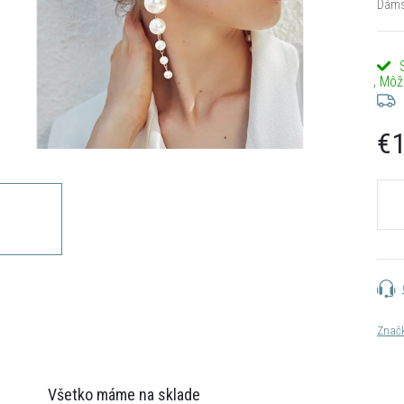
Dámsk
€1
Jedn
cena:
Znač
Všetko máme na sklade