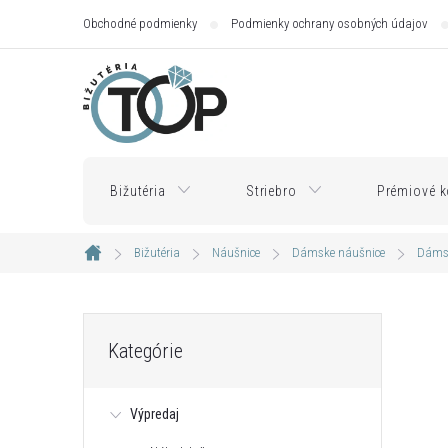
Prejsť
Obchodné podmienky
Podmienky ochrany osobných údajov
na
obsah
Bižutéria
Striebro
Prémiové k
Bižutéria
Náušnice
Dámske náušnice
Dámsk
Domov
B
Preskočiť
Kategórie
kategórie
o
Výpredaj
č