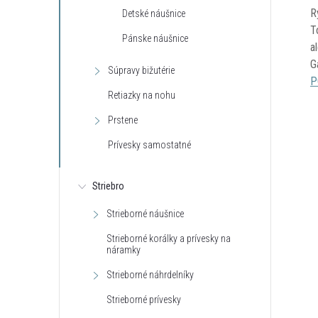
R
Detské náušnice
T
Pánske náušnice
a
G
Súpravy bižutérie
P
Retiazky na nohu
Prstene
Prívesky samostatné
Striebro
Strieborné náušnice
Strieborné korálky a prívesky na
náramky
Strieborné náhrdelníky
Strieborné prívesky