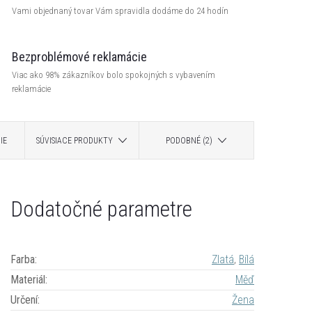
Vami objednaný tovar Vám spravidla dodáme do 24 hodín
Bezproblémové reklamácie
Viac ako 98% zákazníkov bolo spokojných s vybavením
reklamácie
IE
SÚVISIACE PRODUKTY
PODOBNÉ (2)
Dodatočné parametre
Farba
:
Zlatá
,
Bílá
Materiál
:
Měď
Určení
:
Žena