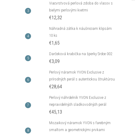
Viacvrstvová perlová zdoba do vlasov s
bielymi perlovými kvetmi
€12,32
Náhradná zátka k náušniciam klipsám
10 ks
€1,65
Darčeková krabička na šperky Srdce 002
€3,09
Perlový náramok YVON Exclusive z
prírodných perál s autentickou štruktúrou
€28,64
Perlový náhrdelník YVON Exclusive z
nepravidelných sladkovodných perál
€45,13
Mozaikový náramok YVON s farebným
smaltom a geometrickými prvkami