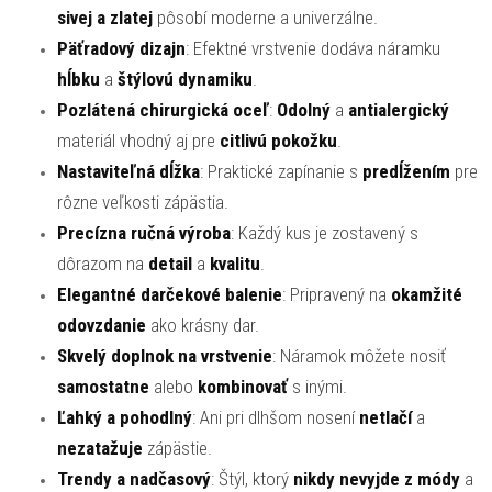
sivej a zlatej
pôsobí moderne a univerzálne.
Päťradový dizajn
: Efektné vrstvenie dodáva náramku
hĺbku
a
štýlovú dynamiku
.
Pozlátená chirurgická oceľ
:
Odolný
a
antialergický
materiál vhodný aj pre
citlivú pokožku
.
Nastaviteľná dĺžka
: Praktické zapínanie s
predĺžením
pre
rôzne veľkosti zápästia.
Precízna ručná výroba
: Každý kus je zostavený s
dôrazom na
detail
a
kvalitu
.
Elegantné darčekové balenie
: Pripravený na
okamžité
odovzdanie
ako krásny dar.
Skvelý doplnok na vrstvenie
: Náramok môžete nosiť
samostatne
alebo
kombinovať
s inými.
Ľahký a pohodlný
: Ani pri dlhšom nosení
netlačí
a
nezatažuje
zápästie.
Trendy a nadčasový
: Štýl, ktorý
nikdy nevyjde z módy
a