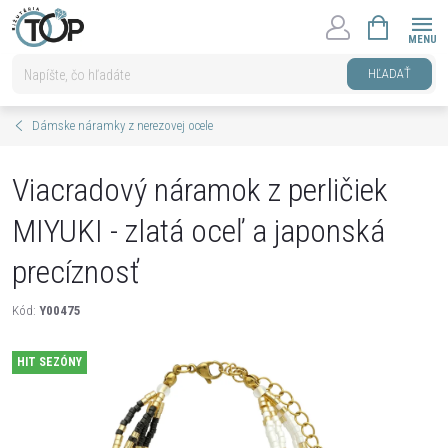
Prejsť
NÁKUPNÝ
na
KOŠÍK
obsah
HĽADAŤ
Dámske náramky z nerezovej ocele
Viacradový náramok z perličiek
MIYUKI - zlatá oceľ a japonská
precíznosť
Kód:
Y00475
HIT SEZÓNY