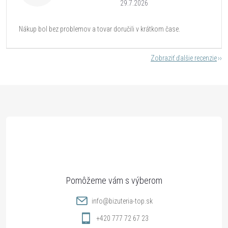
29.7.2026
Nákup bol bez problemov a tovar doručili v krátkom čase.
Zobraziť ďalšie recenzie
Z
á
p
ä
t
info
@
bizuteria-top.sk
i
+420 777 72 67 23