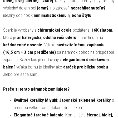
bielej
,
sivej
,
čiernej
a
zlatej
. Každý detail je premyslený tak, aby
výsledný dojem bol
jemný
, no zároveň
neprehliadnuteľný
–
ideálny doplnok k
minimalistickému
aj
boho štýlu
.
Šperk je vyrobený z
chirurgickej ocele
pozlátenej
16K zlatom
,
ktorá je
antialergická
,
odolná voči oderu
a navrhnutá na
každodenné nosenie
. Vďaka
nastaviteľnému zapínaniu
(16,5 cm + 3 cm predĺženie)
sa náramok pohodlne prispôsobí
zápästiu. Každý kus je dodávaný v
elegantnom darčekovom
balení
, vďaka čomu je ideálny ako
darček pre blízku osobu
alebo pre seba samú.
Prečo si tento náramok zamilujete?
Kvalitné koráliky Miyuki
:
Japonské sklenené koráliky
s
presnou veľkosťou a dokonalým leskom.
Elegantné farebné ladenie
: Kombinácia
čiernej, bielej,