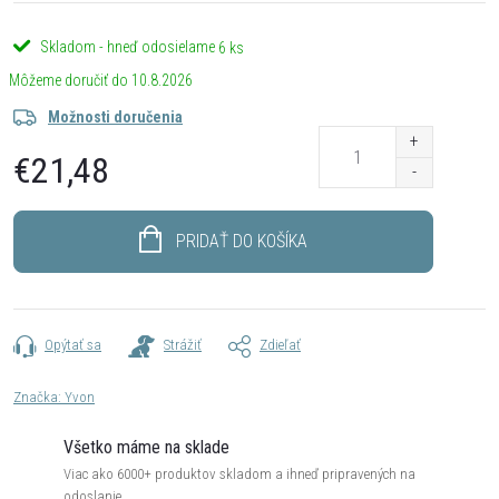
Skladom - hneď odosielame
6 ks
10.8.2026
Možnosti doručenia
€21,48
Jednotková
cena:
PRIDAŤ DO KOŠÍKA
Opýtať sa
Strážiť
Zdieľať
Značka:
Yvon
Všetko máme na sklade
Viac ako 6000+ produktov skladom a ihneď pripravených na
odoslanie