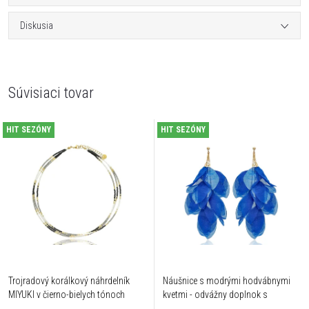
Diskusia
Súvisiaci tovar
HIT SEZÓNY
HIT SEZÓNY
Trojradový korálkový náhrdelník
Náušnice s modrými hodvábnymi
MIYUKI v čierno-bielych tónoch
kvetmi - odvážny doplnok s
romantickým šarmom