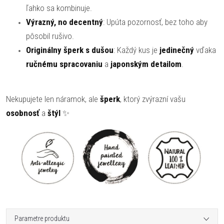
ľahko sa kombinuje.
Výrazný, no decentný
: Upúta pozornosť, bez toho aby
pôsobil rušivo.
Originálny šperk s dušou
: Každý kus je
jedinečný
vďaka
ručnému spracovaniu
a
japonským detailom
.
Nekupujete len náramok, ale
šperk
, ktorý zvýrazní vašu
osobnosť
a
štýl
✨
Parametre produktu