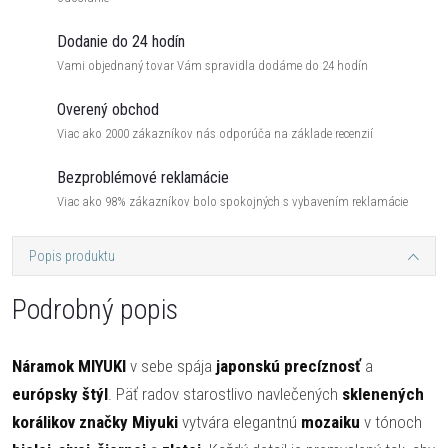
Dodanie do 24 hodín
Vami objednaný tovar Vám spravidla dodáme do 24 hodín
Overený obchod
Viac ako 2000 zákazníkov nás odporúča na základe recenzií
Bezproblémové reklamácie
Viac ako 98% zákazníkov bolo spokojných s vybavením reklamácie
Popis produktu
Podrobný popis
Náramok MIYUKI
v sebe spája
japonskú precíznosť
a
európsky štýl
. Päť radov starostlivo navlečených
sklenených
korálikov značky Miyuki
vytvára elegantnú
mozaiku
v tónoch