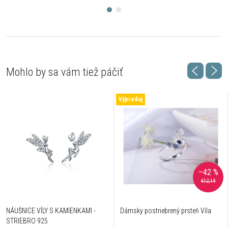
Výpredaj
–42 %
€12,19
NÁUŠNICE VÍLY S KAMIENKAMI -
Dámsky postriebrený prsteň Víla
STRIEBRO 925