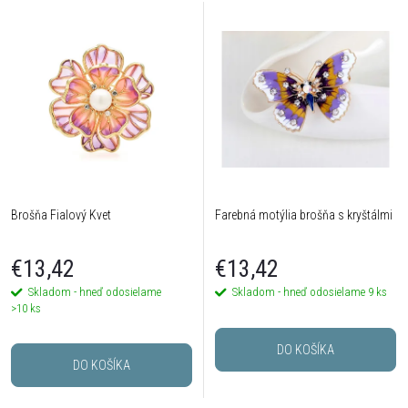
Brošňa Fialový Kvet
Farebná motýlia brošňa s kryštálmi
€13,42
€13,42
Skladom - hneď odosielame
Skladom - hneď odosielame
9 ks
>10 ks
DO KOŠÍKA
DO KOŠÍKA