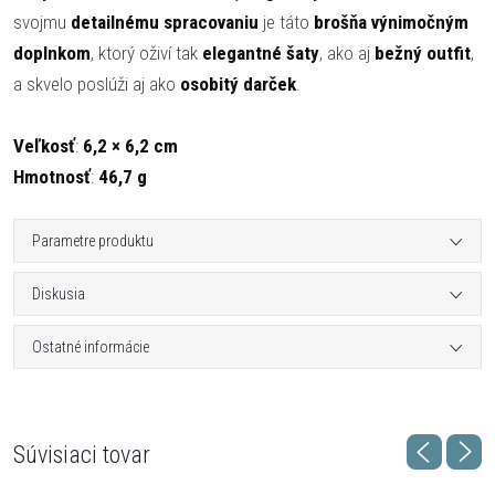
svojmu
detailnému spracovaniu
je táto
brošňa výnimočným
doplnkom
, ktorý oživí tak
elegantné šaty
, ako aj
bežný outfit
,
a skvelo poslúži aj ako
osobitý darček
.
Veľkosť
:
6,2 × 6,2 cm
Hmotnosť
:
46,7 g
Parametre produktu
Diskusia
Ostatné informácie
Súvisiaci tovar