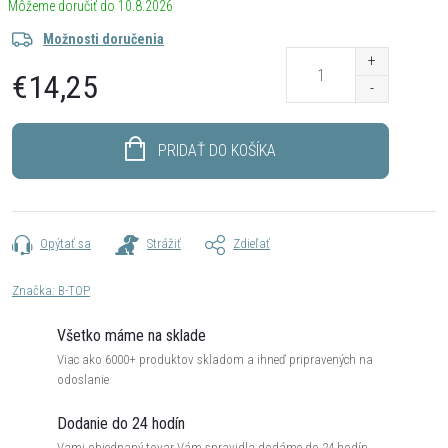
10.8.2026
Možnosti doručenia
€14,25
Jednotková
cena:
PRIDAŤ DO KOŠÍKA
Opýtať sa
Strážiť
Zdieľať
Značka:
B-TOP
Všetko máme na sklade
Viac ako 6000+ produktov skladom a ihneď pripravených na
odoslanie
Dodanie do 24 hodín
Vami objednaný tovar Vám spravidla dodáme do 24 hodín