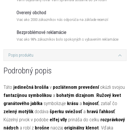
Overený obchod
Viac ako 2000 zákazníkov nás odporúča na základe recenzií
Bezproblémové reklamácie
Viac ako 98% zákazníkov bolo spokojných s vybavením reklamácie
Popis produktu
Podrobný popis
Táto
jedinečná brošňa
v
pozlátenom prevedení
okúzli svojou
fantazijnou symbolikou
a
bohatým dizajnom
.
Ružový kvet
granátového jablka
symbolizuje
krásu
a
hojnosť
, zatiaľ čo
zelený motýlik
dodáva
šperku sviežosť
a
hravú ľahkosť
.
Kúzelný prvok v podobe
elfej víly
prináša do celku
rozprávkový
nádych
a robí z
brošne
naozaj
originálny klenot
. Vďaka