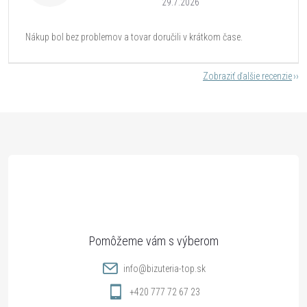
29.7.2026
Nákup bol bez problemov a tovar doručili v krátkom čase.
Zobraziť ďalšie recenzie
Z
á
p
ä
t
info
@
bizuteria-top.sk
i
+420 777 72 67 23