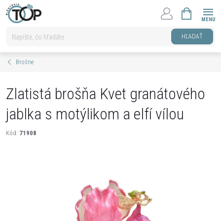
Prejsť
NÁKUPNÝ
na
KOŠÍK
obsah
HĽADAŤ
Brošne
Zlatistá brošňa Kvet granátového
jablka s motýlikom a elfí vílou
Kód:
71908