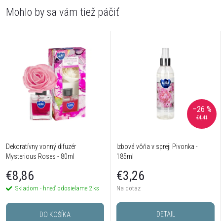
–26 %
€4,41
Dekoratívny vonný difuzér
Izbová vôňa v spreji Pivonka -
Mysterious Roses - 80ml
185ml
€8,86
€3,26
Skladom - hneď odosielame
2 ks
Na dotaz
DETAIL
DO KOŠÍKA