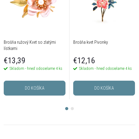
Brošňa ružový Kvet so zlatými
Brošňa kvet Pivonky
lístkami
€13,39
€12,16
Skladom - hneď odosielame
4 ks
Skladom - hneď odosielame
4 ks
DO KOŠÍKA
DO KOŠÍKA