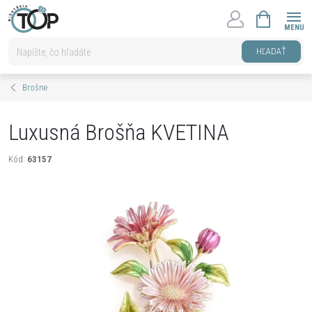
Prejsť
NÁKUPNÝ
na
KOŠÍK
obsah
HĽADAŤ
Brošne
Luxusná Brošňa KVETINA
Kód:
63157