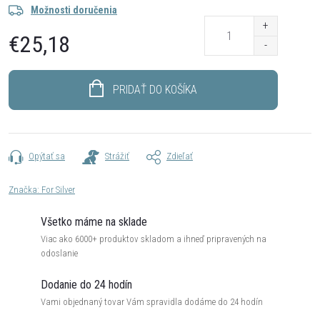
Možnosti doručenia
€25,18
Jednotková
cena:
PRIDAŤ DO KOŠÍKA
Opýtať sa
Strážiť
Zdieľať
Značka:
For Silver
Všetko máme na sklade
Viac ako 6000+ produktov skladom a ihneď pripravených na
odoslanie
Dodanie do 24 hodín
Vami objednaný tovar Vám spravidla dodáme do 24 hodín