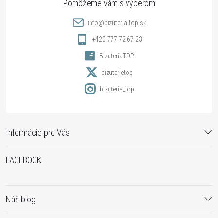
t
info
@
bizuteria-top.sk
i
+420 777 72 67 23
BizuteriaTOP
e
bizuterietop
bizuteria_top
Informácie pre Vás
FACEBOOK
Náš blog