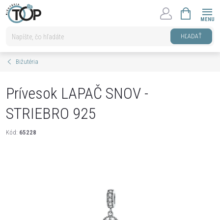
Prejsť
NÁKUPNÝ
na
KOŠÍK
obsah
HĽADAŤ
Bižutéria
Prívesok LAPAČ SNOV -
STRIEBRO 925
Kód:
65228