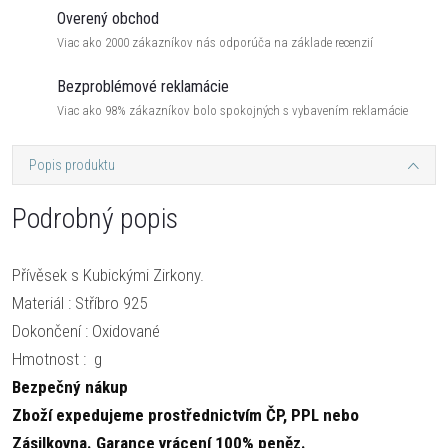
Overený obchod
Viac ako 2000 zákazníkov nás odporúča na základe recenzií
Bezproblémové reklamácie
Viac ako 98% zákazníkov bolo spokojných s vybavením reklamácie
Popis produktu
Podrobný popis
Přívěsek s Kubickými Zirkony.
Materiál : Stříbro 925
Dokončení : Oxidované
Hmotnost : g
Bezpečný nákup
Zboží expedujeme prostřednictvím ČP, PPL nebo
Zásilkovna.
Garance vrácení 100% peněz.