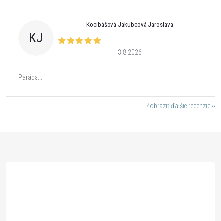
Kocibášová Jakubcová Jaroslava
KJ
3.8.2026
Paráda...
Zobraziť ďalšie recenzie
Z
á
p
ä