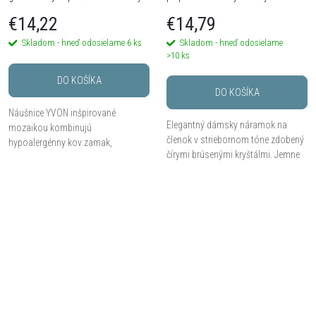
smaltom
brúsenými kryštálmi
€14,22
€14,79
Skladom - hneď odosielame
6 ks
Skladom - hneď odosielame
>10 ks
DO KOŠÍKA
DO KOŠÍKA
Náušnice YVON inšpirované
Elegantný dámsky náramok na
mozaikou kombinujú
členok v striebornom tóne zdobený
hypoalergénny kov zamak,
čírymi brúsenými kryštálmi. Jemne
geometrické tvary a farebný smalt v
prepletaný dizajn s výraznejšími
jemne svetlých a teple kovových
okrúhlymi kameňmi vytvára luxusný
tónoch. Vďaka veľkosti približne 2
trblietavý...
cm...