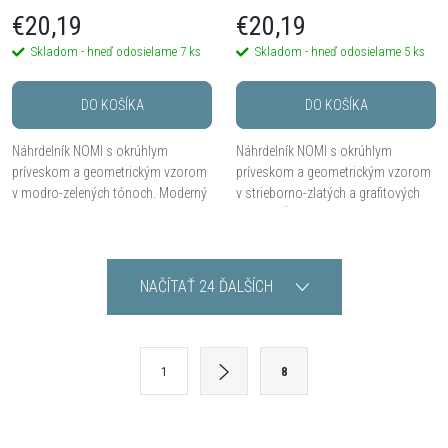
tóne
€20,19
€20,19
Skladom - hneď odosielame
7 ks
Skladom - hneď odosielame
5 ks
DO KOŠÍKA
DO KOŠÍKA
Náhrdelník NOMI s okrúhlym
Náhrdelník NOMI s okrúhlym
príveskom a geometrickým vzorom
príveskom a geometrickým vzorom
v modro-zelených tónoch. Moderný
v strieborno-zlatých a grafitových
doplnok pre každodenný aj
tónoch. Štýlový doplnok pre
elegantný štýl. Dĺžka 42 + 8 cm.
moderný aj elegantný outfit. Dĺžka
42 + 8 cm.
O
NAČÍTAŤ 24 ĎALŠÍCH
v
l
S
1
8
t
á
r
d
á