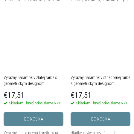
a trojuholníkovým detailom. Štýlový
povrchom a trojuholníkovým
doplnok bez nutnosti prepichnutých
detailom. Štýlový doplnok bez
uší.
nutnosti prepichnutých uší.
Výrazný náramok v zlatej farbe s
Výrazný náramok v striebornej farbe
geometrickým designom
s geometrickým designom
€17,51
€17,51
Skladom - hneď odosielame
6 ks
Skladom - hneď odosielame
6 ks
DO KOŠÍKA
DO KOŠÍKA
Výrazné línie a pevná konštrukcia
Hladké krivky a pevná silueta