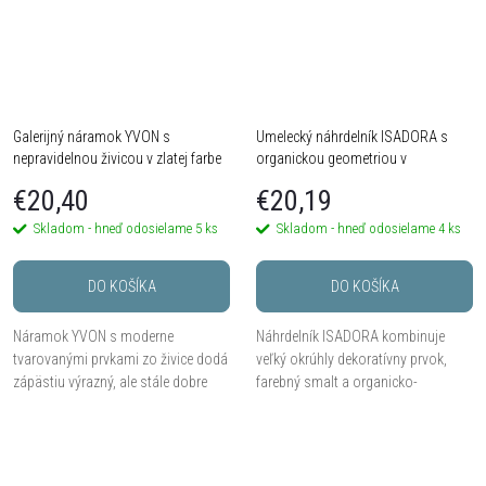
Galerijný náramok YVON s
Umelecký náhrdelník ISADORA s
nepravidelnou živicou v zlatej farbe
organickou geometriou v
modrozelených tónoch
€20,40
€20,19
Skladom - hneď odosielame
5 ks
Skladom - hneď odosielame
4 ks
DO KOŠÍKA
DO KOŠÍKA
Náramok YVON s moderne
Náhrdelník ISADORA kombinuje
tvarovanými prvkami zo živice dodá
veľký okrúhly dekoratívny prvok,
zápästiu výrazný, ale stále dobre
farebný smalt a organicko-
nositeľný dizajnový akcent.
geometrickú kresbu v tyrkysových,
Hypoalergénny kov zamak,
zelených, krémových a
univerzálna veľkosť a...
tmavomodrých tónoch....