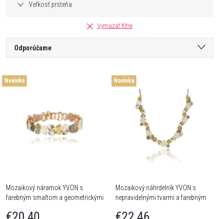
Veľkosť prsteňa
Vymazať filtre
R
Odporúčame
a
Najlacnejšie
V
Novinka
Novinka
Najdrahšie
d
ý
Najpredávanejšie
e
Abecedne
p
n
i
i
s
Mozaikový náramok YVON s
Mozaikový náhrdelník YVON s
e
farebným smaltom a geometrickými
nepravidelnými tvarmi a farebným
p
prvkami
smaltom
€20,40
€22,46