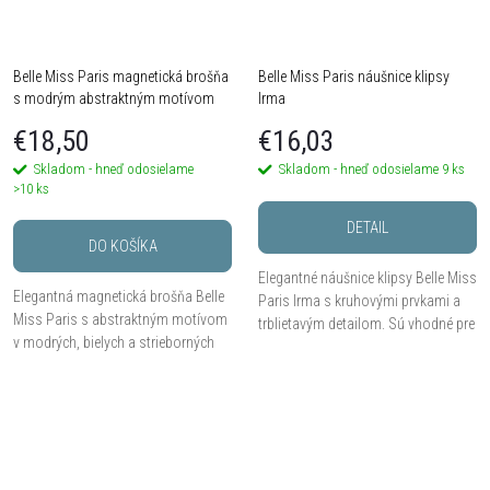
Belle Miss Paris magnetická brošňa
Belle Miss Paris náušnice klipsy
s modrým abstraktným motívom
Irma
€18,50
€16,03
Skladom - hneď odosielame
Skladom - hneď odosielame
9 ks
>10 ks
DETAIL
DO KOŠÍKA
Elegantné náušnice klipsy Belle Miss
Elegantná magnetická brošňa Belle
Paris Irma s kruhovými prvkami a
Miss Paris s abstraktným motívom
trblietavým detailom. Sú vhodné pre
v modrých, bielych a strieborných
ženy bez prepichnutých uší a krásne
tónoch. Vďaka magnetickému
doplnia bežný outfit aj
zapínaniu ju ľahko pripnete na sako,
spoločenské...
šaty, blúzku...