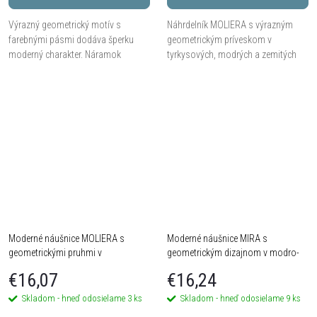
Výrazný geometrický motív s
Náhrdelník MOLIERA s výrazným
farebnými pásmi dodáva šperku
geometrickým príveskom v
moderný charakter. Náramok
tyrkysových, modrých a zemitých
MOLIERA sa vďaka pružnému
tónoch. Moderný doplnok s
prevedeniu pohodlne prispôsobí
originálnym charakterom. Dĺžka 42
zápästiu.
+ 8 cm.
Moderné náušnice MOLIERA s
Moderné náušnice MIRA s
geometrickými pruhmi v
geometrickým dizajnom v modro-
pastelových tónoch
zelenom tóne
€16,07
€16,24
Skladom - hneď odosielame
3 ks
Skladom - hneď odosielame
9 ks