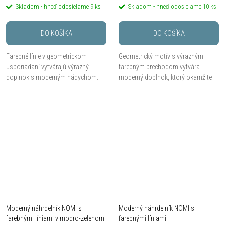
Skladom - hneď odosielame
9 ks
Skladom - hneď odosielame
10 ks
DO KOŠÍKA
DO KOŠÍKA
Farebné línie v geometrickom
Geometrický motív s výrazným
usporiadaní vytvárajú výrazný
farebným prechodom vytvára
doplnok s moderným nádychom.
moderný doplnok, ktorý okamžite
Náramok NOMI sa vďaka pružnému
upúta pozornosť. Náramok MIRA sa
prevedeniu pohodlne prispôsobí
vďaka pružnému prevedeniu
zápästiu.
pohodlne prispôsobí zápästiu.
Moderný náhrdelník NOMI s
Moderný náhrdelník NOMI s
farebnými líniami v modro-zelenom
farebnými líniami