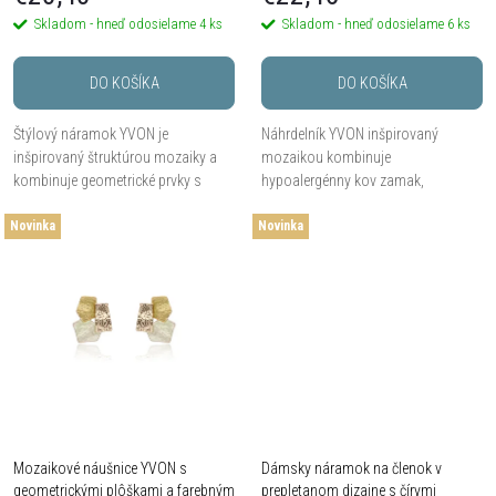
p
r
Skladom - hneď odosielame
4 ks
Skladom - hneď odosielame
6 ks
r
o
DO KOŠÍKA
DO KOŠÍKA
o
d
Štýlový náramok YVON je
Náhrdelník YVON inšpirovaný
d
inšpirovaný štruktúrou mozaiky a
mozaikou kombinuje
u
kombinuje geometrické prvky s
hypoalergénny kov zamak,
farebným smaltom v jemných
nepravidelné geometrické prvky a
u
Novinka
kovových a prírodne ladených
Novinka
farebný smalt v jemných svetlých,
k
tónoch. Je vyrobený z...
zlatistých, šedých a krémových
k
tónoch....
t
t
o
o
v
v
Mozaikové náušnice YVON s
Dámsky náramok na členok v
geometrickými plôškami a farebným
prepletanom dizajne s čírymi