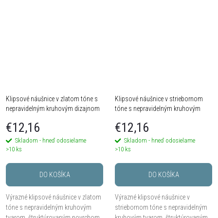
45 cm s prodloužením o 8 cm se
snadno...
Klipsové náušnice v zlatom tóne s
Klipsové náušnice v striebornom
nepravidelným kruhovým dizajnom
tóne s nepravidelným kruhovým
a trojuholníkovým detailom
dizajnom a trojuholníkovým
€12,16
€12,16
detailom
Skladom - hneď odosielame
Skladom - hneď odosielame
>10 ks
>10 ks
DO KOŠÍKA
DO KOŠÍKA
Výrazné klipsové náušnice v zlatom
Výrazné klipsové náušnice v
tóne s nepravidelným kruhovým
striebornom tóne s nepravidelným
tvarom, štruktúrovaným povrchom
kruhovým tvarom, štruktúrovaným