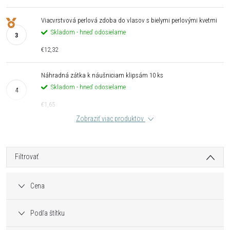
Viacvrstvová perlová zdoba do vlasov s bielymi perlovými kvetmi
Skladom - hneď odosielame
€12,32
Náhradná zátka k náušniciam klipsám 10 ks
Skladom - hneď odosielame
€1,65
Zobraziť viac produktov
Filtrovať
Cena
Podľa štítku