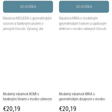
DO KOŠÍKA
DO KOŠÍKA
Náušnice MOLIERA s geometrickým
Náušnice MIRA s moderným
vzorom a farebnými pruhmi v
geometrickým tvarom a opálovým
jemných tónoch. Výrazný, ale
efektom v modro-zelených tónoch.
elegantný doplnok pre každodenný
Štýlový doplnok pre každodenný aj
štýl. Veľkosť cca 2 cm.
elegantný outfit. Dĺžka cca 3 cm.
Moderný náramok NOMI s
Moderný náramok MIRA s
farebnými líniami v modro-zelenom
geometrickým dizajnom v modro-
tóne
zelenom tóne
€20,19
€20,19