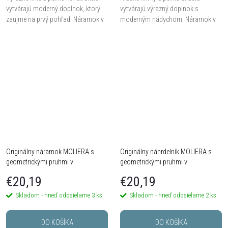
vytvárajú moderný doplnok, ktorý
vytvárajú výrazný doplnok s
zaujme na prvý pohľad. Náramok v
moderným nádychom. Náramok v
zlatej farbe má otváracie zapínanie
striebornej farbe má otváracie
na pohodlné nosenie.
zapínanie na pohodlné nosenie.
Originálny náramok MOLIERA s
Originálny náhrdelník MOLIERA s
geometrickými pruhmi v
geometrickými pruhmi v
pastelových tónoch
pastelových tónoch
€20,19
€20,19
Skladom - hneď odosielame
3 ks
Skladom - hneď odosielame
2 ks
DO KOŠÍKA
DO KOŠÍKA