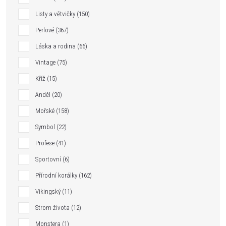
Listy a větvičky
150
Perlové
367
Láska a rodina
66
Vintage
75
Kříž
15
Anděl
20
Mořské
158
Symbol
22
Profese
41
Sportovní
6
Přírodní korálky
162
Vikingský
11
Strom života
12
Monstera
1