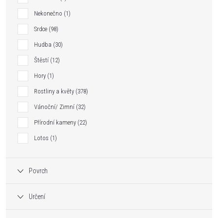
Nekonečno
1
Srdce
98
Hudba
30
Štěstí
12
Hory
1
Rostliny a květy
378
Vánoční/ Zimní
32
Přírodní kameny
22
Lotos
1
Povrch
Určení