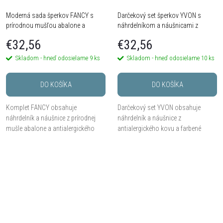
Moderná sada šperkov FANCY s
Darčekový set šperkov YVON s
prírodnou mušľou abalone a
náhrdelníkom a náušnicami z
čiernym geometrickým motívom
farbenej prírodnej mušle
€32,56
€32,56
Skladom - hneď odosielame
9 ks
Skladom - hneď odosielame
10 ks
DO KOŠÍKA
DO KOŠÍKA
Komplet FANCY obsahuje
Darčekový set YVON obsahuje
náhrdelník a náušnice z prírodnej
náhrdelník a náušnice z
mušle abalone a antialergického
antialergického kovu a farbené
kovu v modernom
prírodné mušle v výraznom
čiernostriebornom prevedení.
červenooranžovom tóne. Šperky sú
Výrazný geometrický náhrdelník,
dodávané v elegantnej krabičke...
zladené...