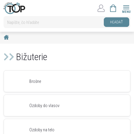
Prejsť
NÁKUPNÝ
na
KOŠÍK
obsah
HĽADAŤ
Domov
Bižuterie
Brošne
Ozdoby do vlasov
Ozdoby na telo