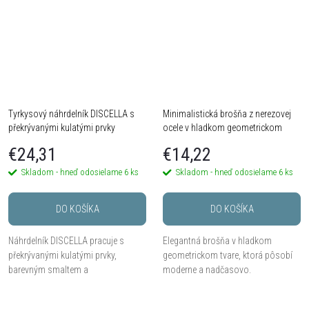
Tyrkysový náhrdelník DISCELLA s
Minimalistická brošňa z nerezovej
překrývanými kulatými prvky
ocele v hladkom geometrickom
tvare a zlatom tóne
€24,31
€14,22
Skladom - hneď odosielame
6 ks
Skladom - hneď odosielame
6 ks
DO KOŠÍKA
DO KOŠÍKA
Náhrdelník DISCELLA pracuje s
Elegantná brošňa v hladkom
překrývanými kulatými prvky,
geometrickom tvare, ktorá pôsobí
barevným smaltem a
moderne a nadčasovo.
modrotyrkysovou kompozicí se
světlým kovovým akcentem. Délka